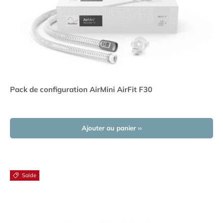
Pack de configuration AirMini AirFit F30
Ajouter au panier ››
Solde