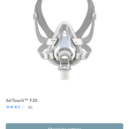
AirTouch™ F20
★★★★★
(6)