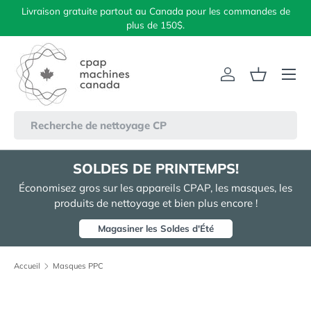
Livraison gratuite partout au Canada pour les commandes de
Aller au contenu
plus de 150$.
Menu
Se connecter
Panier
Recherche
SOLDES DE PRINTEMPS!
Économisez gros sur les appareils CPAP, les masques, les
produits de nettoyage et bien plus encore !
Magasiner les Soldes d'Été
Accueil
Masques PPC