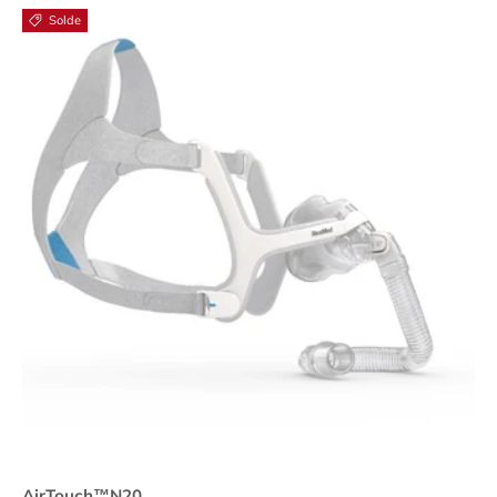
Solde
AirTouch™N20