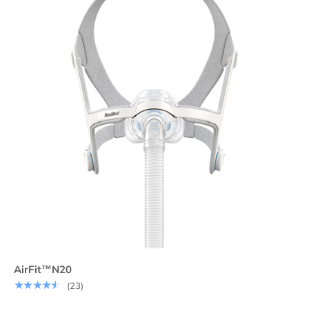
AirFit™N20
★★★★★
(23)