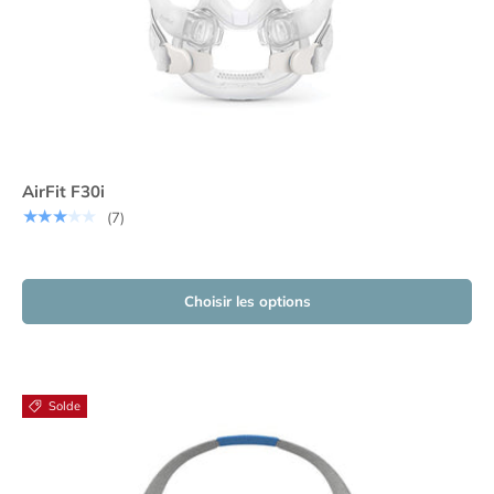
AirFit F30i
★★★★★
(7)
Choisir les options
Solde