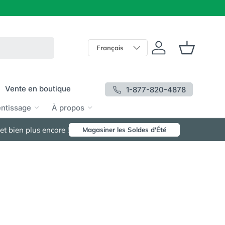
Langue
Français
Se connecter
Panier
Vente en boutique
1-877-820-4878
entissage
À propos
t bien plus encore !
Magasiner les Soldes d'Été