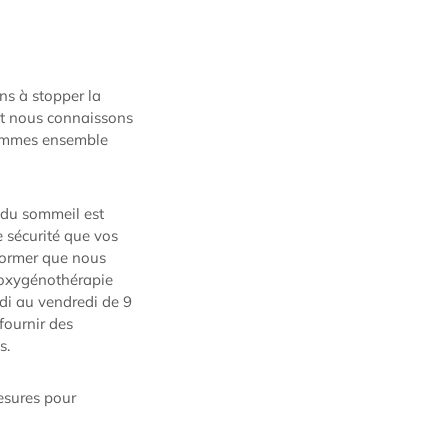
s à stopper la
et nous connaissons
 sommes ensemble
 du sommeil est
e sécurité que vos
nformer que nous
'oxygénothérapie
ndi au vendredi de 9
fournir des
s.
esures pour