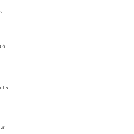
s
t à
nt 5
our