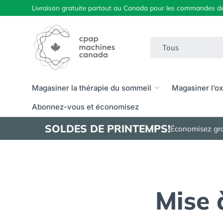
Livraison gratuite partout au Canada pour les commandes de
Aller au contenu
Recherche
Type de produit
Tous
Magasiner la thérapie du sommeil
Magasiner l’o
Abonnez-vous et économisez
SOLDES DE PRINTEMPS!
Économisez gros
Mise 